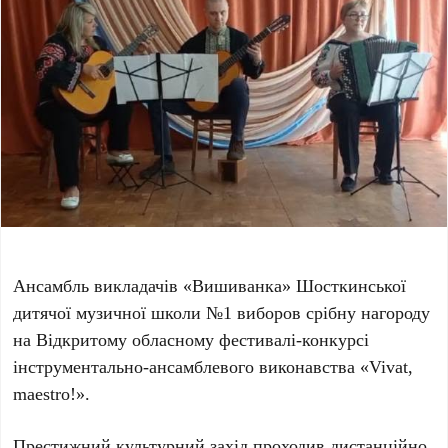
Ансамбль викладачів «Вишиванка» Шосткинської
дитячої музичної школи №1 виборов срібну нагороду
на Відкритому обласному фестивалі-конкурсі
інструментально-ансамблевого виконавства «Vivat,
maestro!».
Престижний культурний захід проходив дистанційно