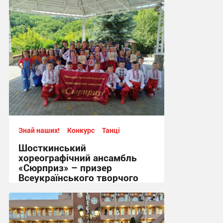
16:17, 3.08.2026
Знай наших!
Конкурс
Танці
Шосткинський
хореографічний ансамбль
«Сюрприз» – призер
Всеукраїнського творчого
фестивалю-конкурсу.
11:11, 29.06.2026