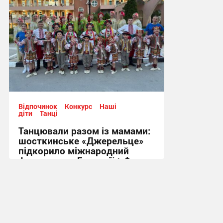
Відпочинок
Конкурс
Наші
діти
Танці
Танцювали разом із мамами:
шосткинське «Джерельце»
підкорило міжнародний
фестиваль у Болгарії + Фото
09:46, 24.06.2026