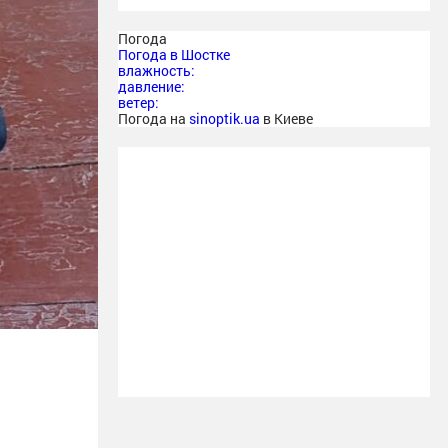
Погода
Погода в
Шостке
влажность:
давление:
ветер:
Погода на
sinoptik.ua
в Киеве