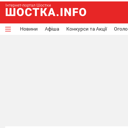
Новини
Афіша
Конкурси та Акції
Огол