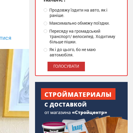
Продовжу їздити на авто, як і
раніше.
Максимально обмежу поїздки.
Пересяду на громадський
транспорт/ велосипед. Ходитиму
тися
більше пішки.
Як і до цього, бо не маю
автомобіля.