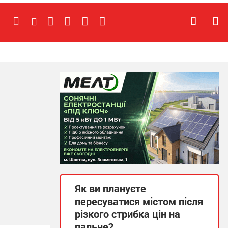
Як ви плануєте
пересуватися містом після
різкого стрибка цін на
пальне?