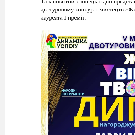
Талановитий хлопець гідно предста
двотуровому конкурсі мистецтв «Жи
лауреата І премії.