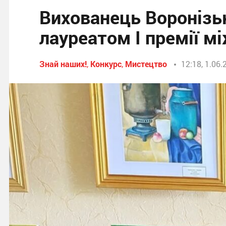
Вихованець Воронізь
лауреатом І премії м
Знай наших!
,
Конкурс
,
Мистецтво
12:18, 1.06.