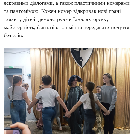
яскравими діалогами, а також пластичними номерами
та пантомімою. Кожен номер відкривав нові грані
таланту дітей, демонструючи їхню акторську
майстерність, фантазію та вміння передавати почуття
без слів.