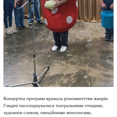
Концертна програма вражала різноманіттям жанрів.
Глядачі насолоджувалися театральними етюдами,
художнім словом, емоційними монологами,