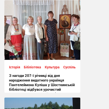
Історія
Бібліотека
Культура
Суспільство
З нагоди 207-ї річниці від дня
народження видатного українця
Пантелеймона Куліша у Шосткинській
бібліотеці відбувся урочистий
культурно-мистецький захід + Фото
12:44, 7.08.2026