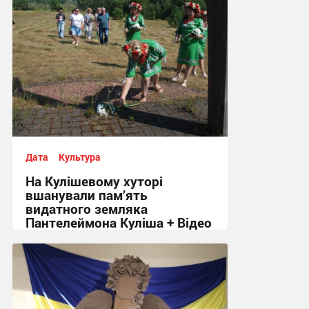
Дата
Культура
На Кулішевому хуторі
вшанували пам’ять
видатного земляка
Пантелеймона Куліша + Відео
17:26, 6.08.2026