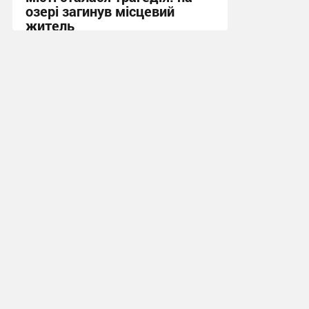
озері загинув місцевий
житель
10:13 вчора