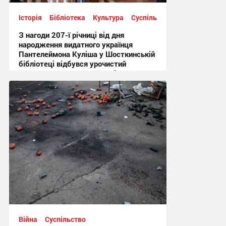
Історія
Бібліотека
Культура
Суспільство
З нагоди 207-ї річниці від дня
народження видатного українця
Пантелеймона Куліша у Шосткинській
бібліотеці відбувся урочистий
культурно-мистецький захід + Фото
12:44 вчора
Війна
Суспільство