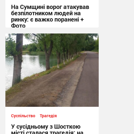
На Сумщині ворог атакував
безпілотником людей на
ринку: є важко поранені +
Фото
10:41 вчора
Суспільство
Трагедія
У сусідньому з Шосткою
місті сталася трагедія: на