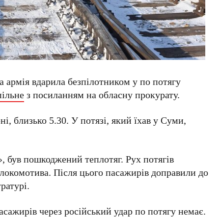
ка армія вдарила безпілотником у по потягу
пільне
з посиланням на обласну прокурату.
і, близько 5.30. У потязі, який їхав у Суми,
, був пошкоджений теплотяг. Рух потягів
локомотива. Після цього пасажирів доправили до
ратурі.
асажирів через російський удар по потягу немає.