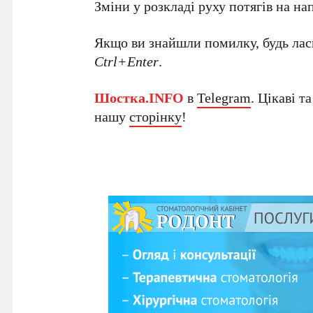
Зміни у розкладі руху потягів на н
Якщо ви знайшли помилку, будь ласк
Ctrl+Enter
.
Шостка.INFO
в
Telegram
. Цікаві т
нашу
сторінку
!