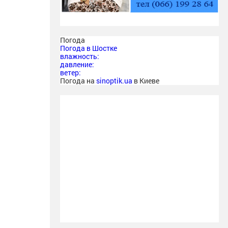
Погода
Погода в
Шостке
влажность:
давление:
ветер:
Погода на
sinoptik.ua
в Киеве