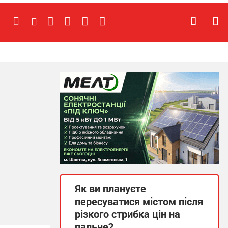
Як ви плануєте
пересуватися містом після
різкого стрибка цін на
пальне?