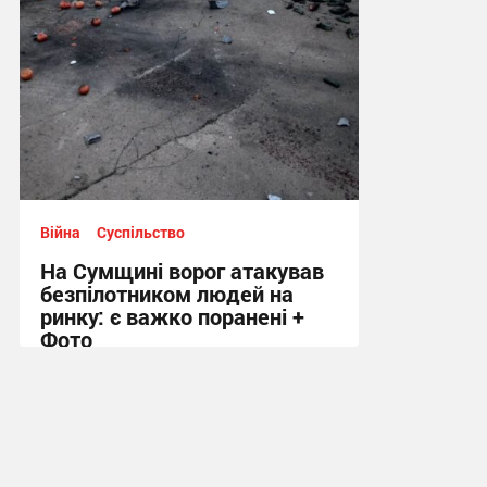
Війна
Суспільство
На Сумщині ворог атакував
безпілотником людей на
ринку: є важко поранені +
Фото
10:41 сьогодні