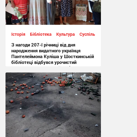
Історія
Бібліотека
Культура
Суспільство
З нагоди 207-ї річниці від дня
народження видатного українця
Пантелеймона Куліша у Шосткинській
бібліотеці відбувся урочистий
культурно-мистецький захід + Фото
12:44 вчора