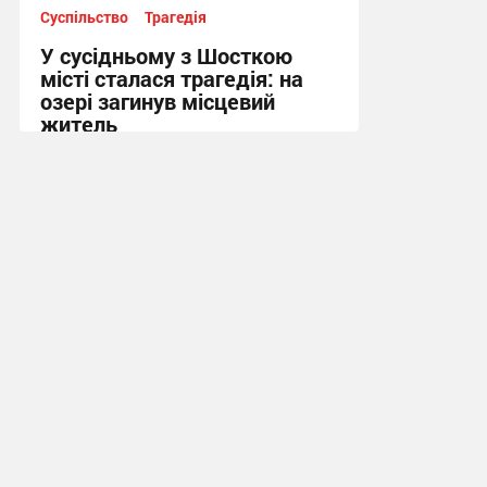
Суспільство
Трагедія
У сусідньому з Шосткою
місті сталася трагедія: на
озері загинув місцевий
житель
10:13 вчора