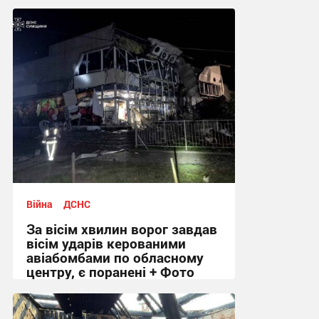
Війна
ДСНС
За вісім хвилин ворог завдав
вісім ударів керованими
авіабомбами по обласному
центру, є поранені + Фото
09:18 сьогодні