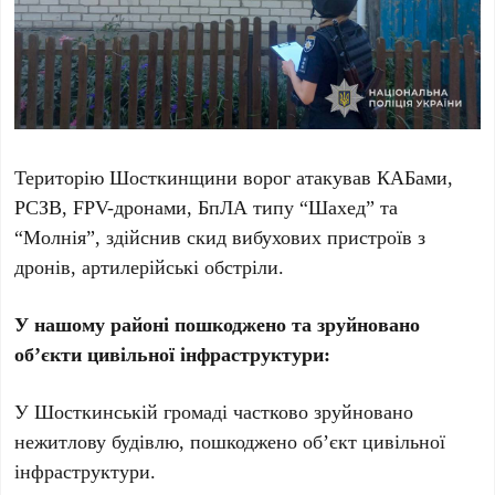
Територію Шосткинщини ворог атакував КАБами,
РСЗВ, FPV-дронами, БпЛА типу “Шахед” та
“Молнія”, здійснив скид вибухових пристроїв з
дронів, артилерійські обстріли.
У нашому районі пошкоджено та зруйновано
об’єкти цивільної інфраструктури:
У Шосткинській громаді частково зруйновано
нежитлову будівлю, пошкоджено об’єкт цивільної
інфраструктури.