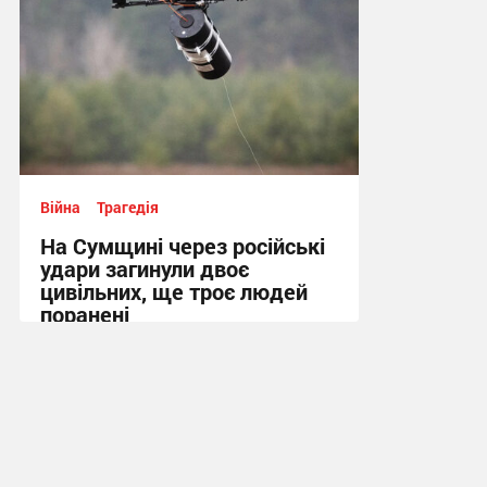
Війна
Трагедія
На Сумщині через російські
удари загинули двоє
цивільних, ще троє людей
поранені
14:12 вчора