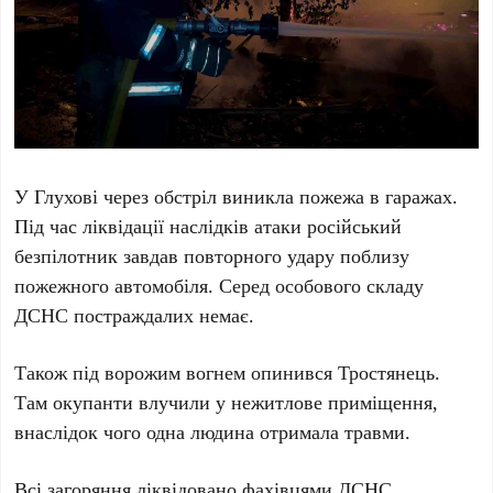
У Глухові через обстріл виникла пожежа в гаражах.
Під час ліквідації наслідків атаки російський
безпілотник завдав повторного удару поблизу
пожежного автомобіля. Серед особового складу
ДСНС постраждалих немає.
Також під ворожим вогнем опинився Тростянець.
Там окупанти влучили у нежитлове приміщення,
внаслідок чого одна людина отримала травми.
Всі загоряння ліквідовано фахівцями ДСНС.