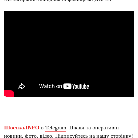
Шостка.INFO
в
Telegram
. Цікаві та оперативні
новини, фото, відео. Підписуйтесь на нашу
сторінку
!