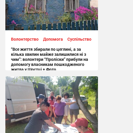
Волонтерство
Допомога
Суспільство
“Все життя збирали по цеглині, а за
кілька хвилин майже залишилися ні з
чим”: волонтери “Проліски” прибули на
допомогу власникам пошкодженого
житла у Шостці + Фото
09:54 вчора