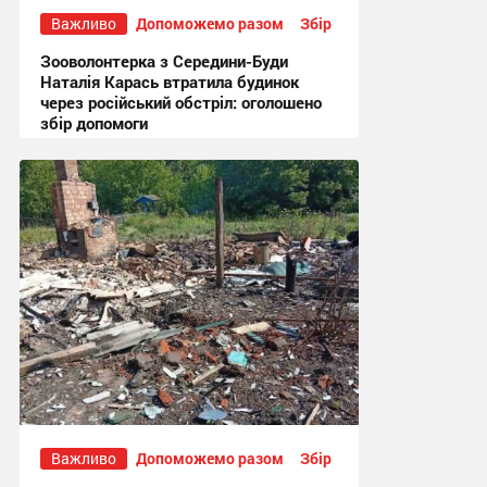
Важливо
Допоможемо разом
Збір
Зооволонтерка з Середини-Буди
Наталія Карась втратила будинок
через російський обстріл: оголошено
збір допомоги
13:51, 17.07.2026
Важливо
Допоможемо разом
Збір