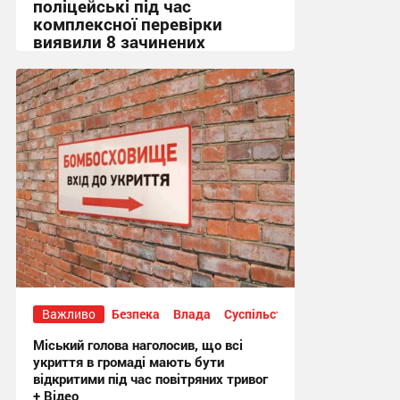
поліцейські під час
комплексної перевірки
виявили 8 зачинених
укриттів
15:36, 7.08.2026
Важливо
Безпека
Влада
Суспільство
Міський голова наголосив, що всі
укриття в громаді мають бути
відкритими під час повітряних тривог
+ Відео