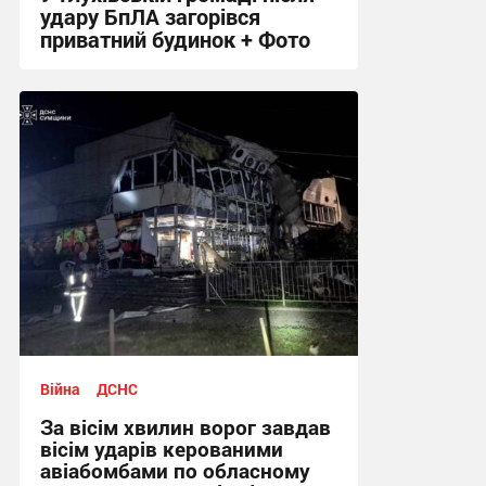
удару БпЛА загорівся
приватний будинок + Фото
11:04 вчора
Війна
ДСНС
За вісім хвилин ворог завдав
вісім ударів керованими
авіабомбами по обласному