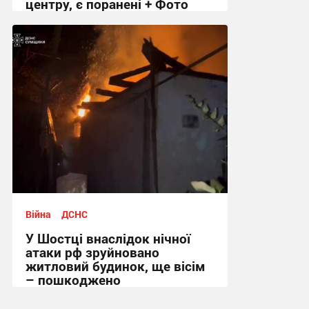
центру, є поранені + Фото
09:18 вчора
Війна
ДСНС
У Шостці внаслідок нічної
атаки рф зруйновано
житловий будинок, ще вісім
– пошкоджено