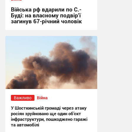
Війська рф вдарили по С.-
Буді: на власному подвір’ї
загинув 67-річний чоловік
21:31 сьогодні
Важливо
Війна
У Шосткинській громаді через атаку
росіян зруйновано ще один об’єкт
інфраструктури, пошкоджено гаражі
та автомобілі