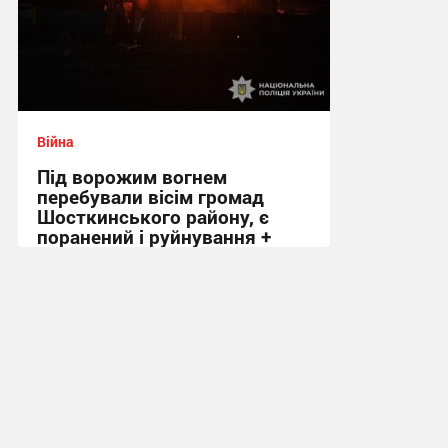
Війна
Під ворожим вогнем
перебували вісім громад
Шосткинського району, є
поранений і руйнування +
Фото
09:12 вчора