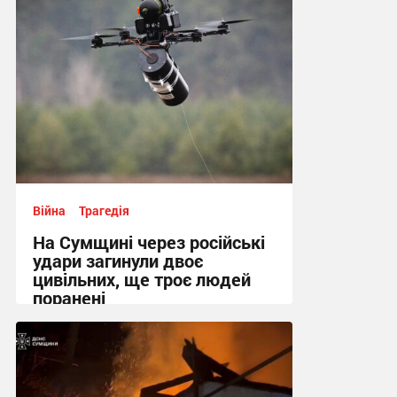
Війна
Трагедія
На Сумщині через російські
удари загинули двоє
цивільних, ще троє людей
поранені
14:12 вчора