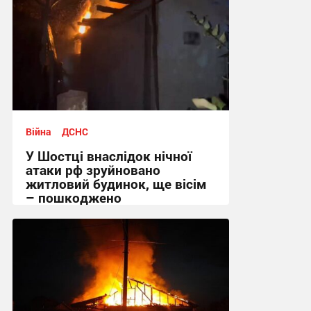
Війна
ДСНС
У Шостці внаслідок нічної
атаки рф зруйновано
житловий будинок, ще вісім
– пошкоджено
09:26 вчора