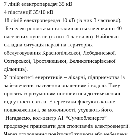
7 ліній електропередач 35 кВ
4 підстанції 35/10 кВ
18 ліній електропередач 10 кВ (із них 3 частково).
Без електропостачання залишаються мешканці 40
населених пунктів (із них 4 частково). Найбільш
складна ситуація наразі на територіях
обслуговування Краснопільської, Лебединської,
Охтирської, Тростянецької, Великописарівської
дільниць).
У пріоритеті енергетиків – лікарні, підприємства із
забезпечення населення опаленням і водою. Тому
просять із розумінням поставитися до тимчасової
відсутності світла. Енергетики фіксують кожне
пошкодження і, за можливості, усувають його.
Нагадаємо, кол-центр АТ “Сумиобленерго”
продовжує працювати для споживачів електроенергії.
Через оголошення повітряної тривоги або небезпеку