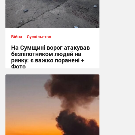
Війна
Суспільство
На Сумщині ворог атакував
безпілотником людей на
ринку: є важко поранені +
Фото
10:41 сьогодні