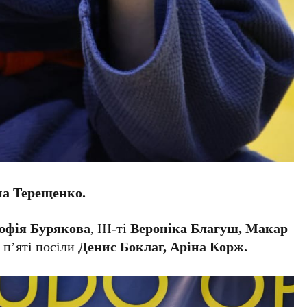
а Терещенко.
офія Бурякова
, ІІІ-ті
Вероніка Благуш, Макар
, п’яті посіли
Денис Боклаг, Аріна Корж.