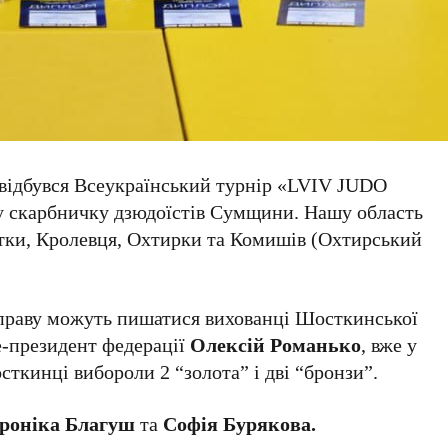
відбувся Всеукраїнський турнір «LVIV JUDO
у скарбничку дзюдоїстів Сумщини. Нашу область
тки, Кролевця, Охтирки та Комишів (Охтирський
 праву можуть пишатися вихованці Шосткинської
е-президент федерації
Олексій Романько
, вже у
сткинці вибороли 2 “золота” і дві “бронзи”.
роніка Благуш
та
Софія Бурякова.