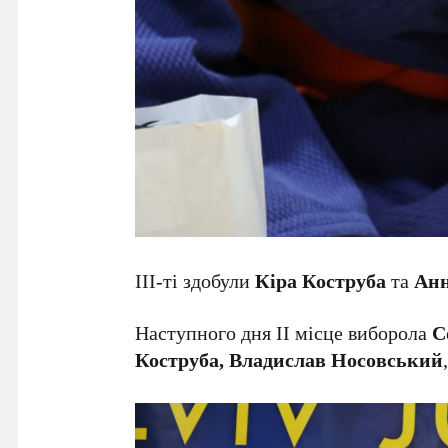
ІІІ-ті здобули
Кіра Коструба
та
Анн
Наступного дня ІІ місце виборола
С
Коструба, Владислав Носовський