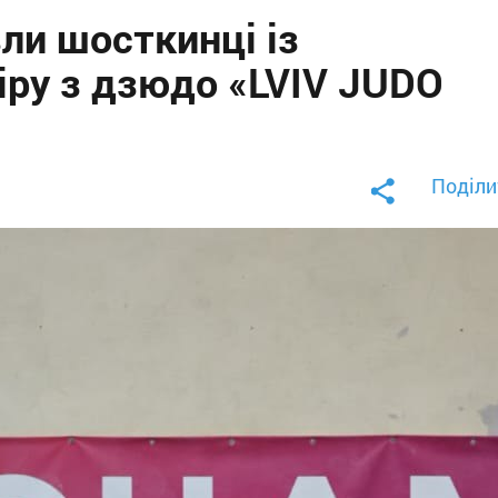
ли шосткинці із
іру з дзюдо «LVIV JUDO
Поділи