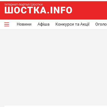
Новини
Афіша
Конкурси та Акції
Огол