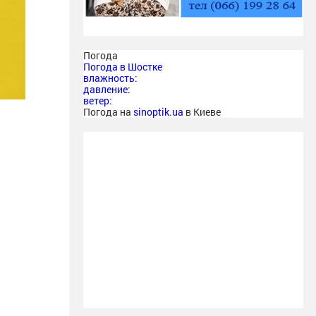
Погода
Погода в
Шостке
влажность:
давление:
ветер:
Погода на
sinoptik.ua
в Киеве