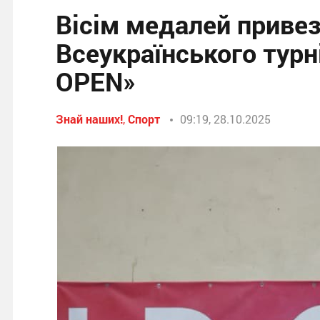
Вісім медалей привез
Всеукраїнського турн
OPEN»
Знай наших!
,
Спорт
09:19, 28.10.2025