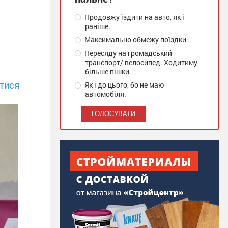
Продовжу їздити на авто, як і
раніше.
Максимально обмежу поїздки.
Пересяду на громадський
транспорт/ велосипед. Ходитиму
більше пішки.
тися
Як і до цього, бо не маю
автомобіля.