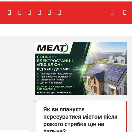
Як ви плануєте
пересуватися містом після
різкого стрибка цін на
пальне?