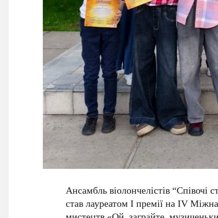
Ансамбль віолончелістів “Співочі 
став лауреатом І премії на IV Між
мистецтв «Ой, заграйте, музиченьки