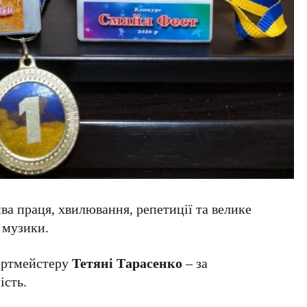
ва праця, хвилювання, репетиції та велике
 музики.
цертмейстеру
Тетяні Тарасенко
– за
ість.