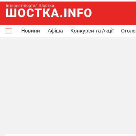
Новини
Афіша
Конкурси та Акції
Огол