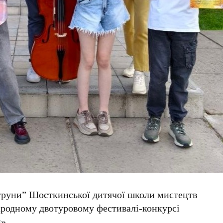
струни” Шосткинської дитячої школи мистецтв
народному двотуровому фестивалі-конкурсі
».