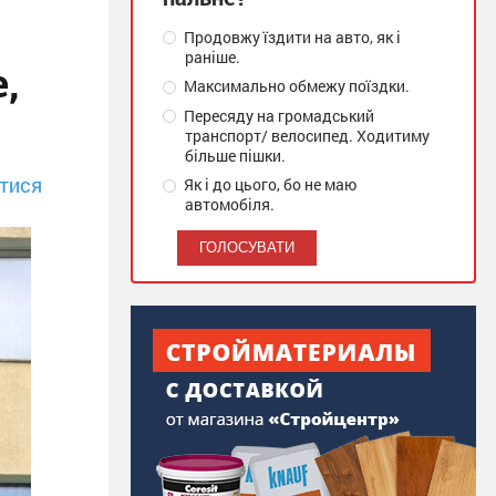
Продовжу їздити на авто, як і
раніше.
,
Максимально обмежу поїздки.
Пересяду на громадський
транспорт/ велосипед. Ходитиму
більше пішки.
тися
Як і до цього, бо не маю
автомобіля.