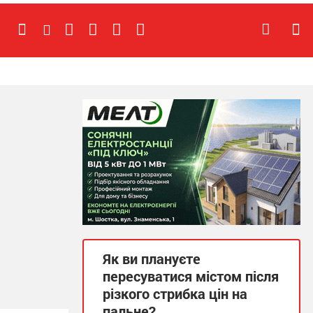
Як ви плануєте
пересуватися містом після
різкого стрибка цін на
пальне?