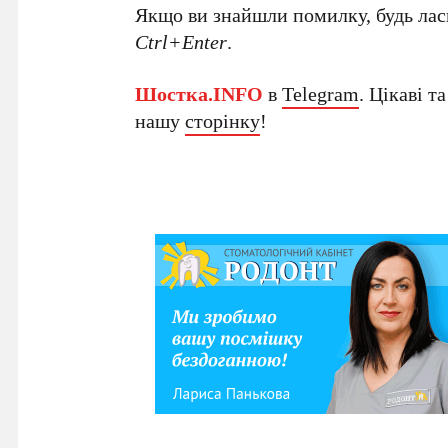
Якщо ви знайшли помилку, будь ласк
Ctrl+Enter
.
Шостка.INFO
в
Telegram
. Цікаві т
нашу
сторінку
!