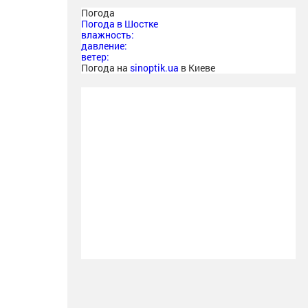
Погода
Погода в
Шостке
влажность:
давление:
ветер:
Погода на
sinoptik.ua
в Киеве