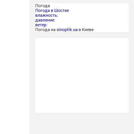
Погода
Погода в
Шостке
влажность:
давление:
ветер:
Погода на
sinoptik.ua
в Киеве