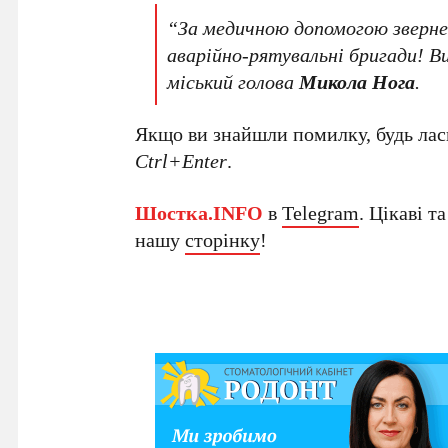
“За медичною допомогою зверне
аварійно-рятувальні бригади! 
міський голова
Микола Нога
.
Якщо ви знайшли помилку, будь ласк
Ctrl+Enter
.
Шостка.INFO
в
Telegram
. Цікаві т
нашу
сторінку
!