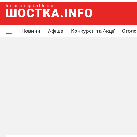
Новини
Афіша
Конкурси та Акції
Огол