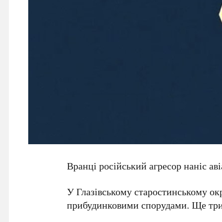
Вранці російський агресор наніс ав
У Глазівському старостинському окр
прибудинковими спорудами. Ще три