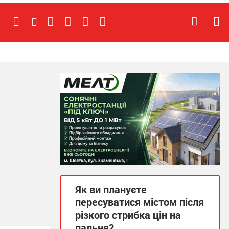
Як ви плануєте
пересуватися містом після
різкого стрибка цін на
пальне?