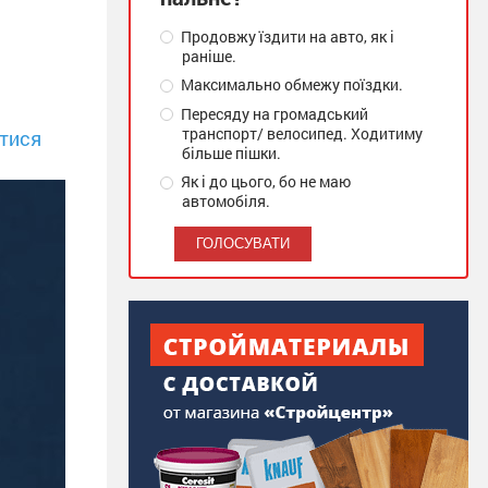
Продовжу їздити на авто, як і
раніше.
Максимально обмежу поїздки.
Пересяду на громадський
транспорт/ велосипед. Ходитиму
тися
більше пішки.
Як і до цього, бо не маю
автомобіля.