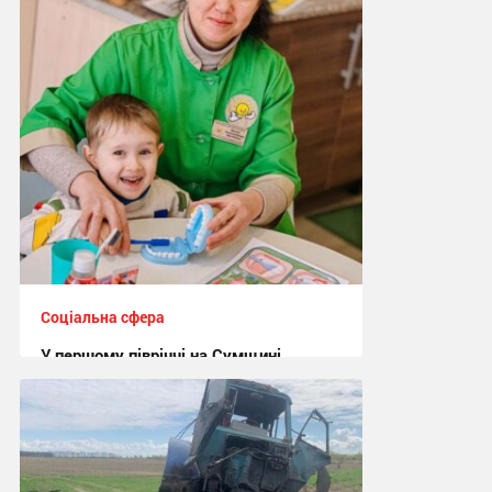
Соціальна сфера
У першому півріччі на Сумщині,
зокрема й у Шосткинській громаді,
понад 800 дітей та осіб з
інвалідністю, дітей групи ризику
отримали реабілітаційні послуги
14:32, 30.07.2026