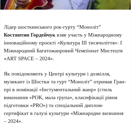
Лідер шосткинського рок-гурту “Моноліт”
Костянтин Гордейчук
взяв участь у Міжнародному
інноваційному проєкті «Культура ІІІ тисячоліття»: I
Міжнародний Багатожанровий Чемпіонат Мистецтв
«ART SPACE – 2024».
Як повідомляють у Центрі культури і дозвілля,
музикант із Шостки та гурт “Моноліт” отримав Гран-
прі в номінації «Інстументальний жанр» (стиль
виконання «РОК, мала група», класифікації рівня
підготовки «PRO») та спеціальний диплом-
сертифікат в галузі культури «Міжнародне визнання
– 2024».