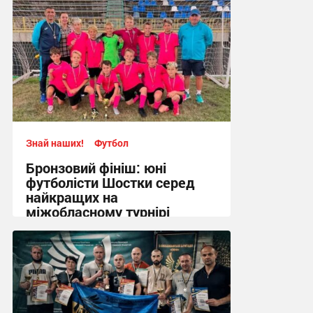
Знай наших!
Футбол
Бронзовий фініш: юні
футболісти Шостки серед
найкращих на
міжобласному турнірі
11:57, 4.08.2026