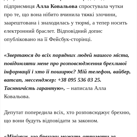
підприємиця
Алла Ковальова
спростувала чутки
про те, що вона нібито вчинила тяжкі злочини,
заарештована і знаходилась у тюрмі, а тепер носить
електронний браслет. Відповідний допис
опубліковано на її Фейсбук-сторінці.
«Звертаюся до всіх порядних людей нашого міста,
повідомляти мене про розповсюдження брехливої
інформації і хто її поширює? Мій телефон, вайбер,
ватсап, мессенджер: +38 095 536 03 25.
Таємничість гарантую»,
– написала Алла
Ковальова.
Депутат попередила всіх, хто розповсюджує брехню,
що вони будуть відповідати за законом.
«Мінімум, що брехуни можуть отримати за