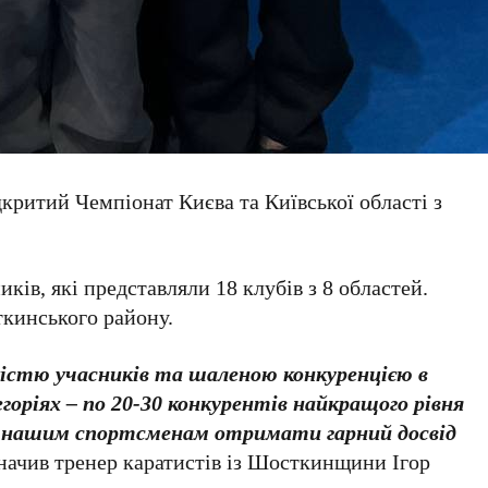
дкритий Чемпіонат Києва та Київської області з
ків, які представляли 18 клубів з 8 областей.
ткинського району.
кістю учасників та шаленою конкуренцією в
оріях – по 20-30 конкурентів найкращого рівня
ь нашим спортсменам отримати гарний досвід
начив тренер каратистів із Шосткинщини Ігор