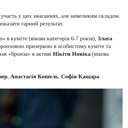
участь у цих змаганнях, але невеликим складом.
оказати гарний результат.
о» в куміте (вікова категорія 6-7 років),
Злата
 бронзовою призеркою в особистому куміте та
акож «бронза» в активі
Нікіти Новіка
(вікова
чер
,
Анастасія Кошель
,
Софія Кашара
.