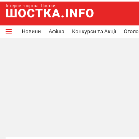
Новини
Афіша
Конкурси та Акції
Огол