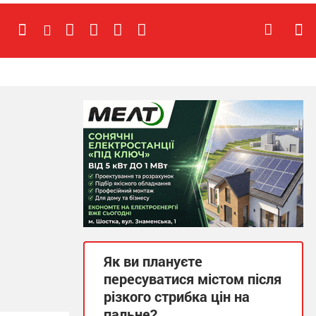
Як ви плануєте
пересуватися містом після
різкого стрибка цін на
пальне?