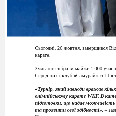
Сьогодні, 26 жовтня, завершився Ві
карате.
Змагання зібрали майже 1 000 учасни
Серед них і клуб «Самурай» із Шос
«Турнір, який завжди вражає кіль
олімпійському карате WKF. В катег
підготовки, що надає можливіст
та проявити свої здібності»,
– заз