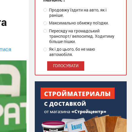
Продовжу їздити на авто, як і
раніше.
та
Максимально обмежу поїздки.
Пересяду на громадський
транспорт/ велосипед. Ходитиму
більше пішки.
тися
Як і до цього, бо не маю
автомобіля.