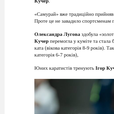
Кучер
.
«Самурай» вже традиційно прийняв 
Проте це не завадило спортсменам п
Олександра Лугова
здобула «золот
Кучер
перемогла у куміте та стала
ката (вікова категорія 8-9 років). Т
категорія 6-7 років),
Юних каратистів тренують
Ігор Ку