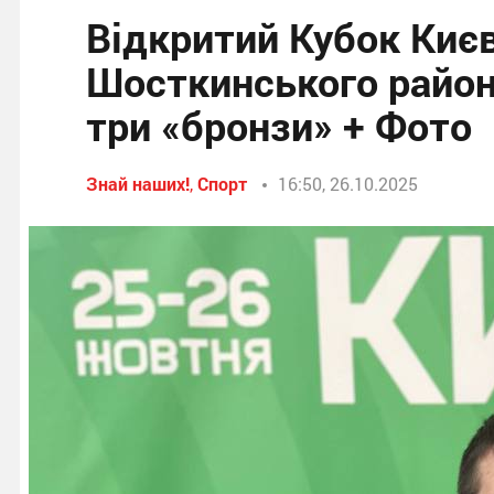
Відкритий Кубок Києв
Шосткинського район
три «бронзи» + Фото
Знай наших!
,
Спорт
16:50, 26.10.2025