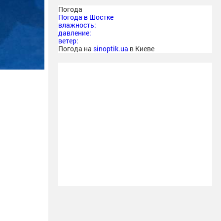
Погода
Погода в
Шостке
влажность:
давление:
ветер:
Погода на
sinoptik.ua
в Киеве