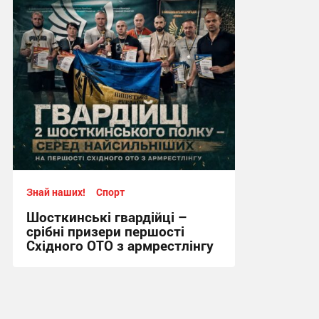
12:57, 2.08.2026
Знай наших!
Спорт
Шосткинські гвардійці –
срібні призери першості
Східного ОТО з армрестлінгу
15:20, 29.07.2026