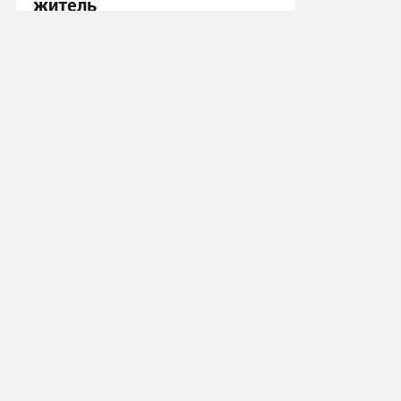
житель
10:13, 7.08.2026