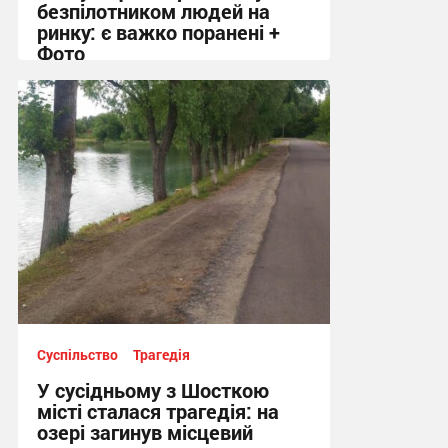
безпілотником людей на
ринку: є важко поранені +
Фото
10:41, 7.08.2026
Суспільство
Трагедія
У сусідньому з Шосткою
місті сталася трагедія: на
озері загинув місцевий