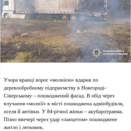
Учора вранці ворог «молнією» вдарив по
деревообробному підприємству в Новгороді-
Сіверському – пошкоджений фасад. В обід через
влучання «молнії» в місті пошкоджена адмінбудівля,
оселя й автівки. У 84-річної жінки – акубаротравма.
Пізно ввечері через удар «ланцетом» пошкоджене
житло і легковик.