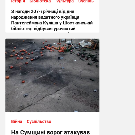
Історія
Бібліотека
Культура
Суспільство
З нагоди 207-ї річниці від дня
народження видатного українця
Пантелеймона Куліша у Шосткинській
бібліотеці відбувся урочистий
культурно-мистецький захід + Фото
12:44, 7.08.2026
Війна
Суспільство
На Сумщині ворог атакував