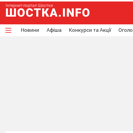
Новини
Афіша
Конкурси та Акції
Огол