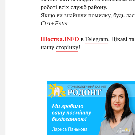
роботі всіх служб району.
Якщо ви знайшли помилку, будь ласк
Ctrl+Enter
.
Шостка.INFO
в
Telegram
. Цікаві т
нашу
сторінку
!