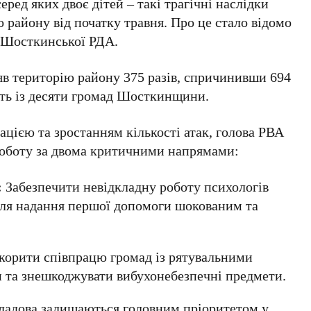
еред яких двоє дітей – такі трагічні наслідки
 району від початку травня. Про це стало відомо
і Шосткинської РДА.
ляв територію району 375 разів, спричинивши 694
ять із десяти громад Шосткинщини.
ацією та зростанням кількості атак, голова РВА
оботу за двома критичними напрямами:
:
Забезпечити невідкладну роботу психологів
 для надання першої допомоги шокованим та
орити співпрацю громад із рятувальними
 та знешкоджувати вибухонебезпечні предмети.
кладова залишаються головним пріоритетом у