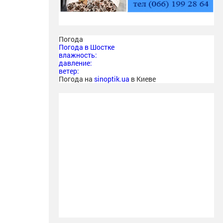
Погода
Погода в
Шостке
влажность:
давление:
ветер:
Погода на
sinoptik.ua
в Киеве