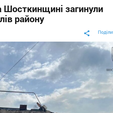
на Шосткинщині загинули
лів району
Поділи