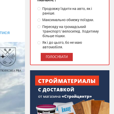
Продовжу їздити на авто, як і
раніше.
Максимально обмежу поїздки.
Пересяду на громадський
транспорт/ велосипед. Ходитиму
тися
більше пішки.
Як і до цього, бо не маю
автомобіля.