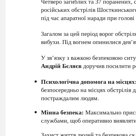
Четверо загиблих та 37 поранених, с
російських обстрілів Шосткинського
під час апаратної наради при голов
Загалом за цей період ворог обстрі
вибухи. Під вогнем опинилися дев’
У зв’язку з важкою безпековою ситу
Андрій Бєляєв
доручив посилити р
Психологічна допомога на місцях
безпосередньо на місцях обстрілів
постраждалим людям.
Мінна безпека:
Максимально приск
службами, щоб оперативно виявляти
Захист життя людей та безпекова с