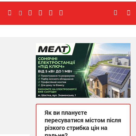
Як ви плануєте
пересуватися містом після
різкого стрибка цін на
пальне?