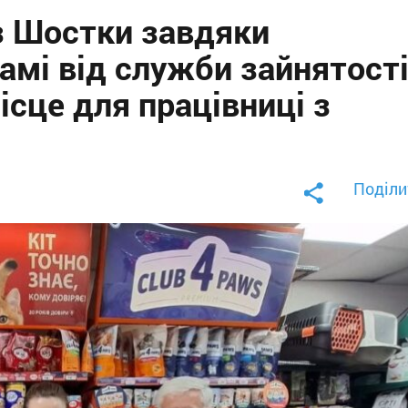
з Шостки завдяки
амі від служби зайнятост
сце для працівниці з
Поділи