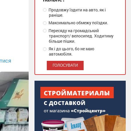
Продовжу їздити на авто, як і
раніше.
і
Максимально обмежу поїздки.
Пересяду на громадський
транспорт/ велосипед. Ходитиму
більше пішки.
Як і до цього, бо не маю
автомобіля.
тися