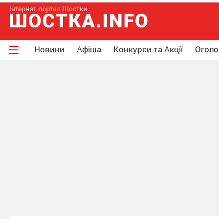
Новини
Афіша
Конкурси та Акції
Огол