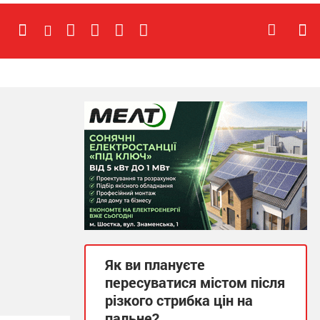
Як ви плануєте
пересуватися містом після
різкого стрибка цін на
пальне?