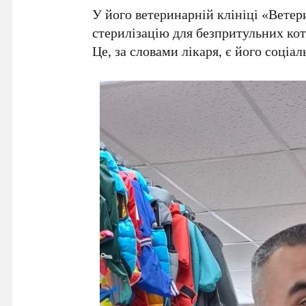
У його ветеринарній клініці «Вете
стерилізацію для безпритульних коті
Це, за словами лікаря, є його соціа