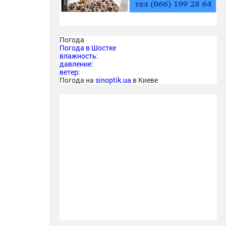
Погода
Погода в
Шостке
влажность:
давление:
ветер:
Погода на
sinoptik.ua
в Киеве