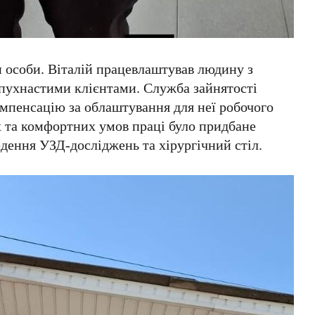
и особи. Віталій працевлаштував людину з
 пухнастими клієнтами. Служба зайнятості
мпенсацію за облаштування для неї робочого
х та комфортних умов праці було придбане
едення УЗД-досліджень та хірургічний стіл.