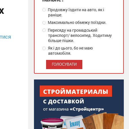
х
Продовжу їздити на авто, як і
раніше.
Максимально обмежу поїздки.
Пересяду на громадський
транспорт/ велосипед. Ходитиму
тися
більше пішки.
Як і до цього, бо не маю
автомобіля.