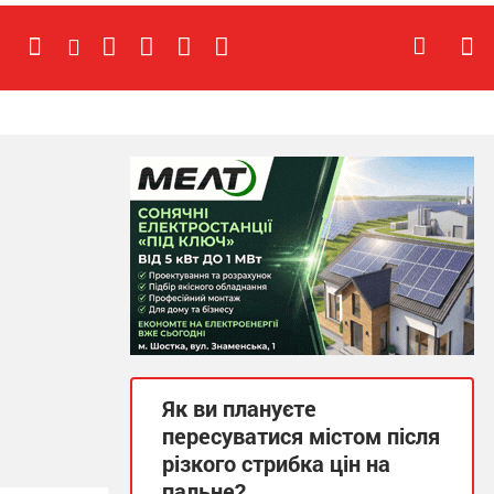
Як ви плануєте
пересуватися містом після
різкого стрибка цін на
пальне?