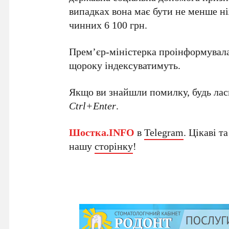
випадках вона має бути не менше ніж
чинних 6 100 грн.
Прем’єр-міністерка проінформувала,
щороку індексуватимуть.
Якщо ви знайшли помилку, будь ласк
Ctrl+Enter
.
Шостка.INFO
в
Telegram
. Цікаві т
нашу
сторінку
!