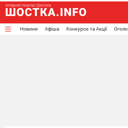
Новини
Афіша
Конкурси та Акції
Огол