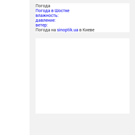
Погода
Погода в
Шостке
влажность:
давление:
ветер:
Погода на
sinoptik.ua
в Киеве