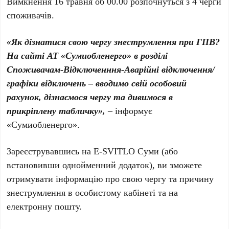
Вимкнення 16 травня об 00.00 розпочнуться з 4 черги
споживачів.
«Як дізнатися свою чергу знеструмлення при ГПВ?
На сайті АТ «Сумиобленерго» в розділі
Споживачам-Відключенння-Аварійні відключення/
графіки відключень – вводимо свій особовий
рахунок, дізнаємося чергу та дивимося в
прикріплену табличку»,
– інформує
«Сумиобленерго».
Зареєструвавшись на Е-SVITLO Суми (або
встановивши однойменний додаток), ви зможете
отримувати інформацію про свою чергу та причину
знеструмлення в особистому кабінеті та на
електронну пошту.