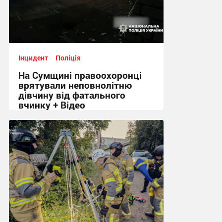
Інцидент
Поліція
На Сумщині правоохоронці
врятували неповнолітню
дівчину від фатального
вчинку + Відео
17:04, 15.06.2026