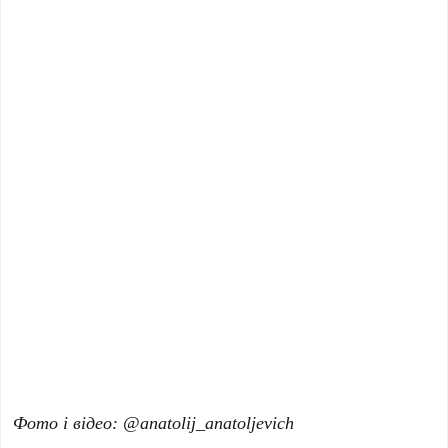
Фото
і від
е
о: @anatolij_anatoljevich