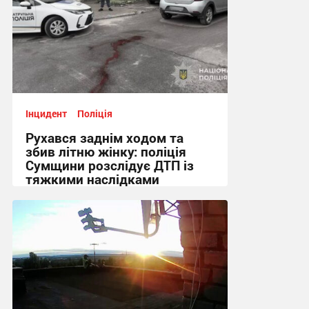
Інцидент
Поліція
Рухався заднім ходом та
збив літню жінку: поліція
Сумщини розслідує ДТП із
тяжкими наслідками
10:20, 10.07.2026