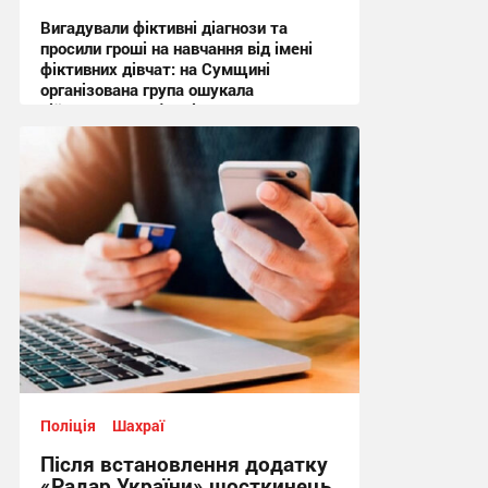
Вигадували фіктивні діагнози та
просили гроші на навчання від імені
фіктивних дівчат: на Сумщині
організована група ошукала
військовослужбовців на понад
мільйон гривень
14:41, 7.08.2026
Поліція
Шахраї
Після встановлення додатку
«Радар України» шосткинець