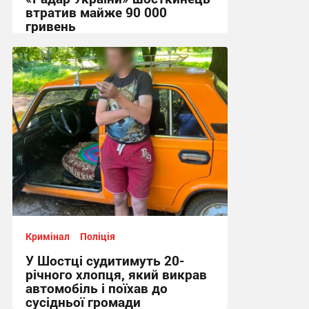
втратив майже 90 000
гривень
11:44, 7.08.2026
Кримінал
Поліція
У Шостці судитимуть 20-
річного хлопця, який викрав
автомобіль і поїхав до
сусідньої громади