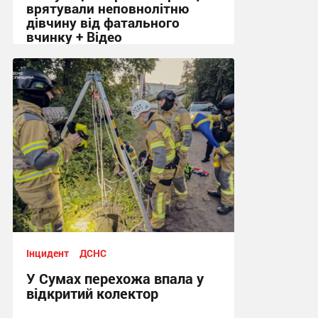
врятували неповнолітню
дівчину від фатального
вчинку + Відео
17:04, 15.06.2026
Інцидент
ДСНС
У Сумах перехожа впала у
відкритий колектор