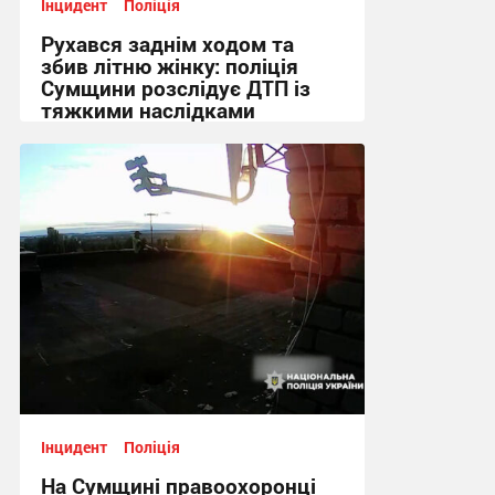
Інцидент
Поліція
Рухався заднім ходом та
збив літню жінку: поліція
Сумщини розслідує ДТП із
тяжкими наслідками
10:20, 10.07.2026
Інцидент
Поліція
На Сумщині правоохоронці