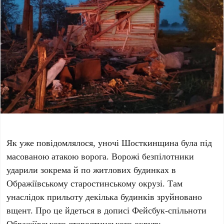
Як уже повідомлялося, уночі Шосткинщина була під
масованою атакою ворога. Ворожі безпілотники
ударили зокрема й по житлових будинках в
Ображіївському старостинському окрузі. Там
унаслідок прильоту декілька будинків зруйновано
вщент. Про це йдеться в дописі Фейсбук-спільноти
Ображіївського старостинського округу.