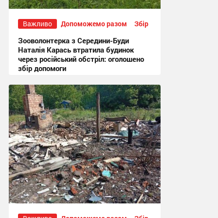
Важливо
Допоможемо разом
Збір
Зооволонтерка з Середини-Буди
Наталія Карась втратила будинок
через російський обстріл: оголошено
збір допомоги
13:51, 17.07.2026