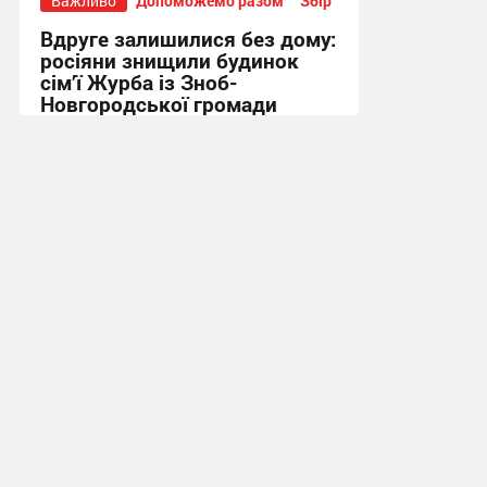
Важливо
Допоможемо разом
Збір
Вдруге залишилися без дому:
росіяни знищили будинок
сім’ї Журба із Зноб-
Новгородської громади
16:32, 9.07.2026