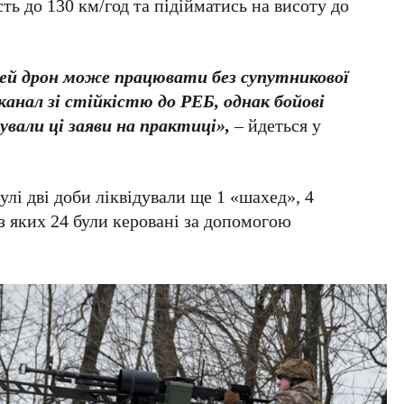
ть до 130 км/год та підійматись на висоту до
цей дрон може працювати без супутникової
канал зі стійкістю до РЕБ, однак бойові
вали ці заяви на практиці»,
– йдеться у
лі дві доби ліквідували ще 1 «шахед», 4
з яких 24 були керовані за допомогою