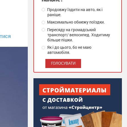
Продовжу їздити на авто, як і
раніше.
Максимально обмежу поїздки.
Пересяду на громадський
транспорт/ велосипед. Ходитиму
тися
більше пішки.
Як і до цього, бо не маю
автомобіля.