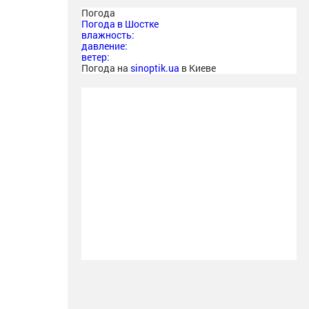
Погода
Погода в
Шостке
влажность:
давление:
ветер:
Погода на
sinoptik.ua
в Киеве