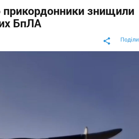
ю прикордонники знищили
ких БпЛА
Поділи