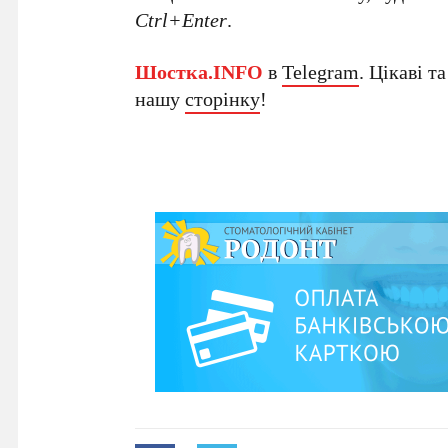
Ctrl+Enter
.
Шостка.INFO
в
Telegram
. Цікаві т
нашу
сторінку
!