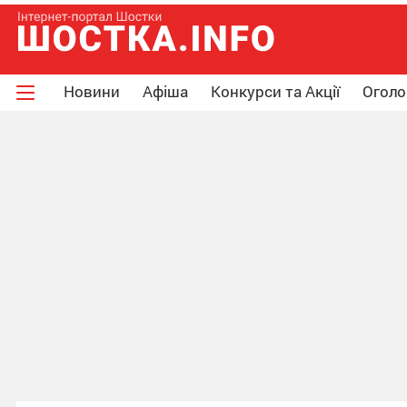
Новини
Афіша
Конкурси та Акції
Огол