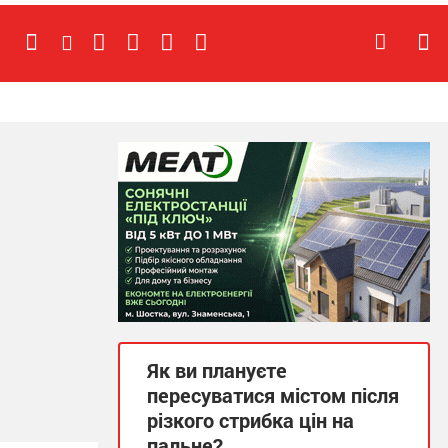
Як ви плануєте
пересуватися містом після
різкого стрибка цін на
пальне?