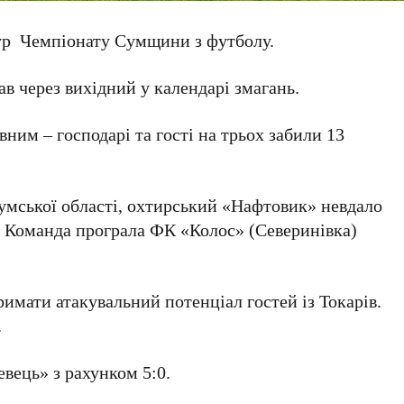
 тур Чемпіонату Сумщини з футболу.
в через вихідний у календарі змагань.
ним – господарі та гості на трьох забили 13
умської області, охтирський «Нафтовик» невдало
і. Команда програла ФК «Колос» (Северинівка)
римати атакувальний потенціал гостей із Токарів.
.
ець» з рахунком 5:0.