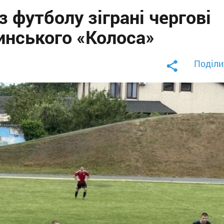
з футболу зіграні чергові
инського «Колоса»
Поділи