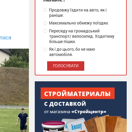
Продовжу їздити на авто, як і
раніше.
Максимально обмежу поїздки.
Пересяду на громадський
транспорт/ велосипед. Ходитиму
тися
більше пішки.
Як і до цього, бо не маю
автомобіля.