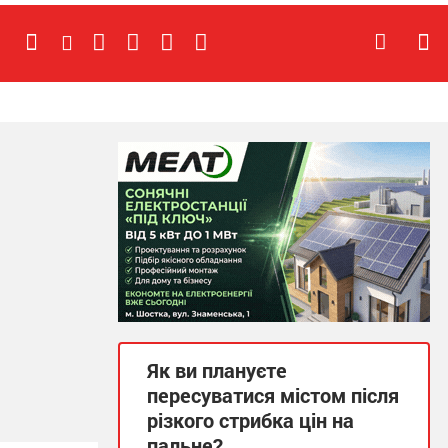
Як ви плануєте
пересуватися містом після
різкого стрибка цін на
пальне?