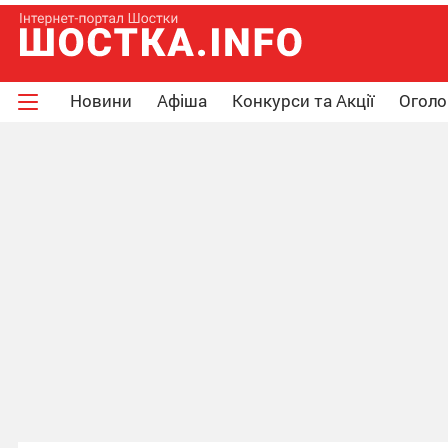
Новини
Афіша
Конкурси та Акції
Огол