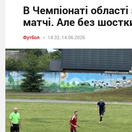
В Чемпіонаті області 
матчі. Але без шостк
Футбол
14:32, 14.06.2026