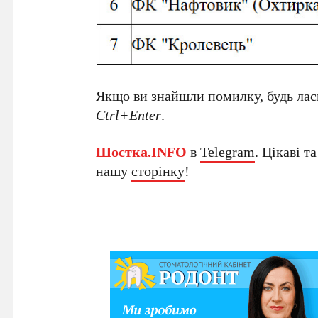
Якщо ви знайшли помилку, будь ласк
Ctrl+Enter
.
Шостка.INFO
в
Telegram
. Цікаві т
нашу
сторінку
!