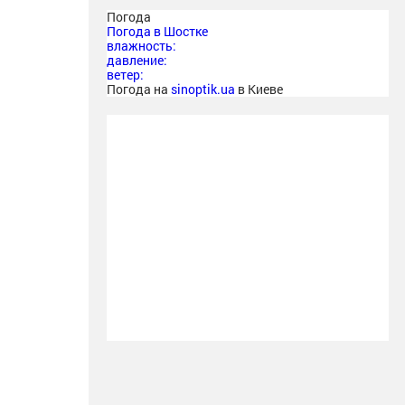
Погода
Погода в
Шостке
влажность:
давление:
ветер:
Погода на
sinoptik.ua
в Киеве