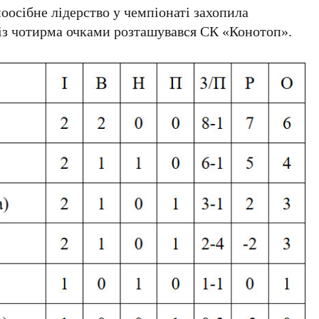
ноосібне лідерство у чемпіонаті захопила
 із чотирма очками розташувався СК «Конотоп».