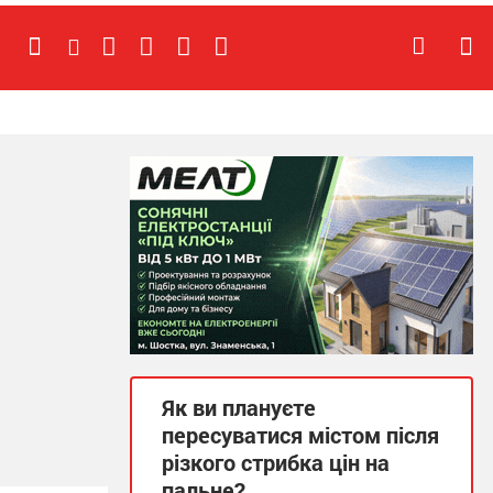
Як ви плануєте
пересуватися містом після
різкого стрибка цін на
пальне?