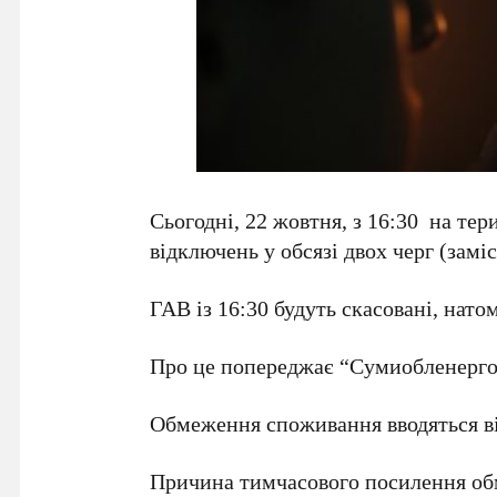
Сьогодні, 22 жовтня, з 16:30 на те
відключень у обсязі двох черг (замі
ГАВ із 16:30 будуть скасовані, нато
Про це попереджає “Сумиобленерго
Обмеження споживання вводяться ві
Причина тимчасового посилення об