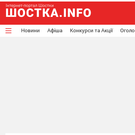
Новини
Афіша
Конкурси та Акції
Огол