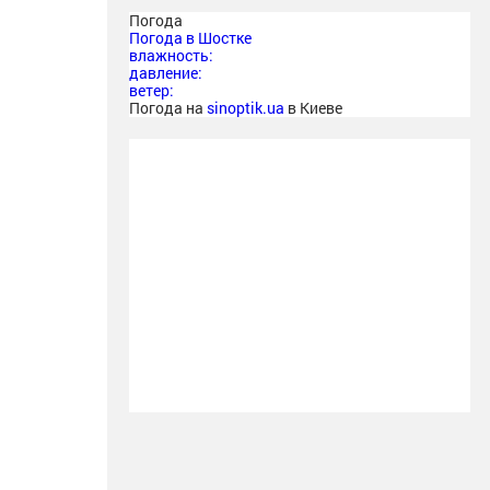
Погода
Погода в
Шостке
влажность:
давление:
ветер:
Погода на
sinoptik.ua
в Киеве