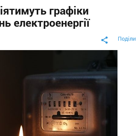
іятимуть графіки
ь електроенергії
Поділи