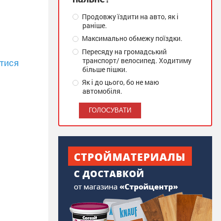
Продовжу їздити на авто, як і
раніше.
Максимально обмежу поїздки.
Пересяду на громадський
транспорт/ велосипед. Ходитиму
тися
більше пішки.
Як і до цього, бо не маю
автомобіля.