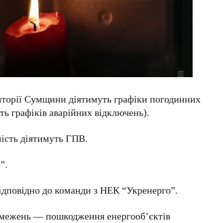
риторії Сумщини діятимуть графіки погодинних
сть графіків аварійних відключень).
мість діятимуть ГПВ.
”.
дповідно до команди з НЕК “Укренерго”.
межень — пошкодження енергообʼєктів