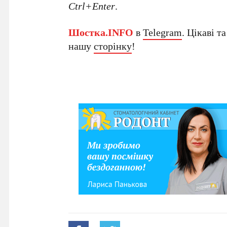
Ctrl+Enter
.
Шостка.INFO
в
Telegram
. Цікаві т
нашу
сторінку
!