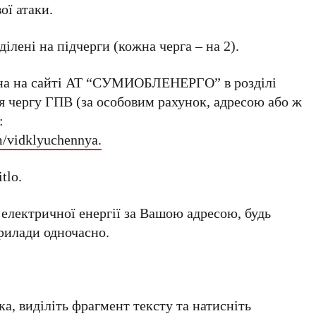
ої атаки.
ілені на підчерги (кожна черга – на 2).
жна на сайті АТ “СУМИОБЛЕНЕРГО” в розділі
 чергу ГПВ (за особовим рахунок, адресою або ж
:
m/vidklyuchennya.
tlo.
 електричної енергії за Вашою адресою, будь
прилади одночасно.
а, виділіть фрагмент тексту та натисніть