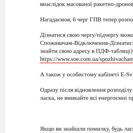
внаслідок масованої ракетно-дронов
Нагадаємоя, 6 черг ГПВ тепер розпод
Дізнатися свою чергу/підчергу мо
Споживачам-Відключення-Дізнатися
знайти свою адресу в ПДФ-таблиці)
https://www.soe.com.ua/spozhivacha
А також у особистому кабінеті E-Svi
Одразу після відновлення розподілу
ласка, не вмикайте всі енергоємні 
Якщо ви знайшли помилку, будь ласк