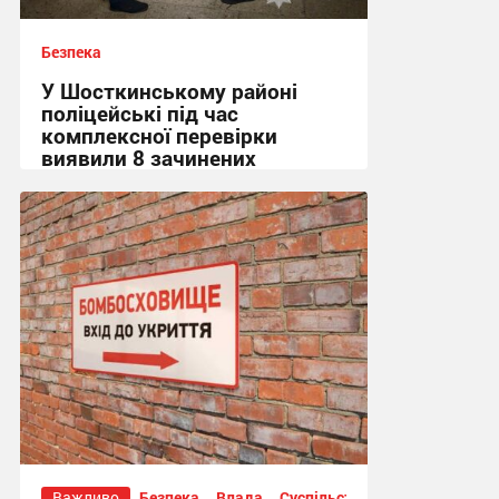
Безпека
У Шосткинському районі
поліцейські під час
комплексної перевірки
виявили 8 зачинених
укриттів
15:36, 7.08.2026
Важливо
Безпека
Влада
Суспільство