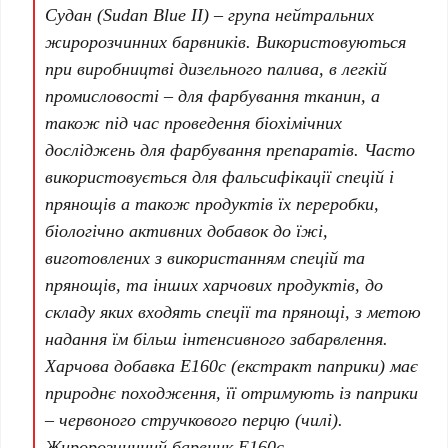
Судан (Sudan Blue II) – група нейтральних
жиророзчинних барвників. Використовуються
при виробництві дизельного палива, в легкій
промисловості – для фарбування тканин, а
також під час проведення біохімічних
досліджень для фарбування препаратів. Часто
використовується для фальсифікації спецій і
прянощів а також продуктів їх переробки,
біологічно активних добавок до їжі,
виготовлених з використанням спецій та
прянощів, та інших харчових продуктів, до
складу яких входять спеції та прянощі, з метою
надання їм більш інтенсивного забарвлення.
Харчова добавка Е160с (екстракт паприки) має
природнє походження, її отримують із паприки
– червоного стручкового перцю (чилі).
Жиророзчинний барвник Е160с