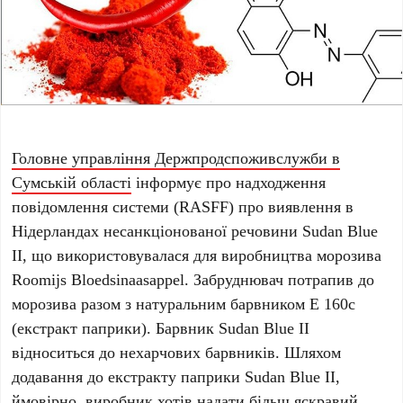
Головне управління Держпродспоживслужби в
Сумській області
інформує про надходження
повідомлення системи (RASFF) про виявлення в
Нідерландах несанкціонованої речовини Sudan Blue
II, що використовувалася для виробництва морозива
Roomijs Bloedsinaasappel. Забруднювач потрапив до
морозива разом з натуральним барвником Е 160с
(екстракт паприки). Барвник Sudan Blue II
відноситься до нехарчових барвників. Шляхом
додавання до екстракту паприки Sudan Blue II,
ймовірно, виробник хотів надати більш яскравий