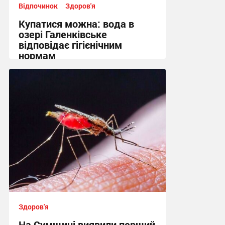
Відпочинок
Здоров'я
Купатися можна: вода в
озері Галенківське
відповідає гігієнічним
нормам
10:26 вчора
Здоров'я
На Сумщині виявили перший