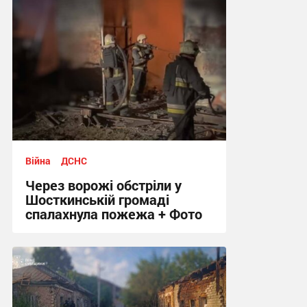
Війна
ДСНС
Через ворожі обстріли у
Шосткинській громаді
спалахнула пожежа + Фото
12:12 вчора