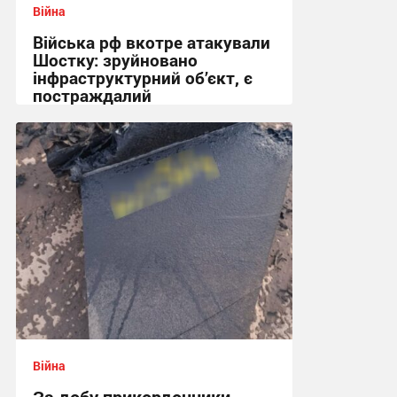
Війна
Війська рф вкотре атакували
Шостку: зруйновано
інфраструктурний об’єкт, є
постраждалий
18:50 вчора
Війна