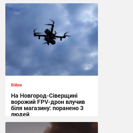
Війна
На Новгород-Сіверщині
ворожий FPV-дрон влучив
біля магазину: поранено 3
людей
13:55 сьогодні