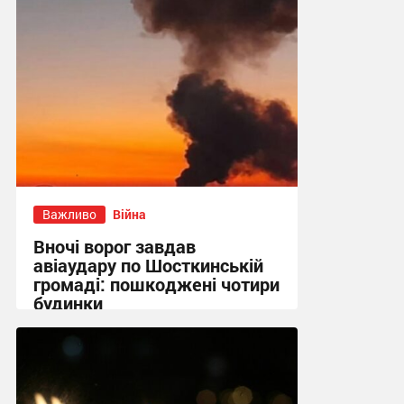
Важливо
Війна
Вночі ворог завдав
авіаудару по Шосткинській
громаді: пошкоджені чотири
будинки
09:09 сьогодні