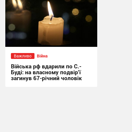
Важливо
Війна
Війська рф вдарили по С.-
Буді: на власному подвір’ї
загинув 67-річний чоловік
21:31 вчора