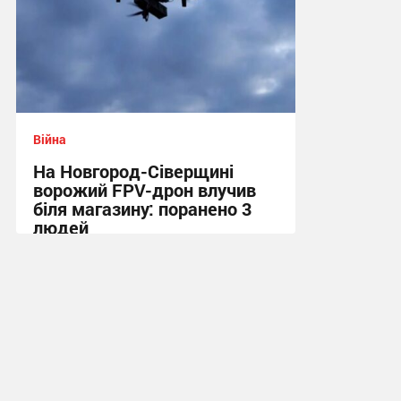
Війна
На Новгород-Сіверщині
ворожий FPV-дрон влучив
біля магазину: поранено 3
людей
13:55 вчора