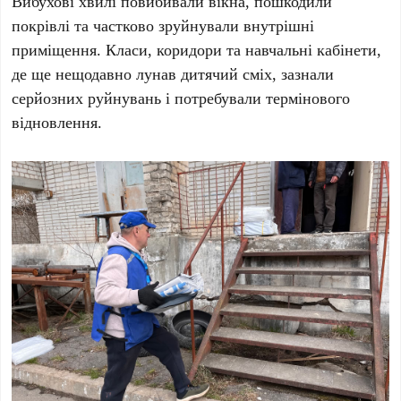
Вибухові хвилі повибивали вікна, пошкодили
покрівлі та частково зруйнували внутрішні
приміщення. Класи, коридори та навчальні кабінети,
де ще нещодавно лунав дитячий сміх, зазнали
серйозних руйнувань і потребували термінового
відновлення.