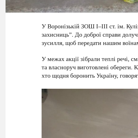
У Воронізькій ЗОШ І–ІІІ ст. ім. Кул
захисниць”. До доброї справи долуч
зусилля, щоб передати нашим воїнам
У межах акції зібрали теплі речі, с
та власноруч виготовлені обереги. 
хто щодня боронить Україну, говоря