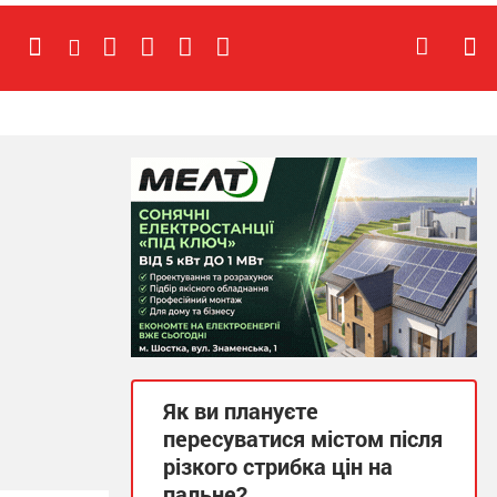
Як ви плануєте
пересуватися містом після
різкого стрибка цін на
пальне?