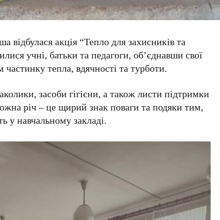
іша відбулася акція “Тепло для захисників та
илися учні, батьки та педагоги, об’єднавши свої
 частинку тепла, вдячності та турботи.
маколики, засоби гігієни, а також листи підтримки
Кожна річ – це щирий знак поваги та подяки тим,
ть у навчальному закладі.