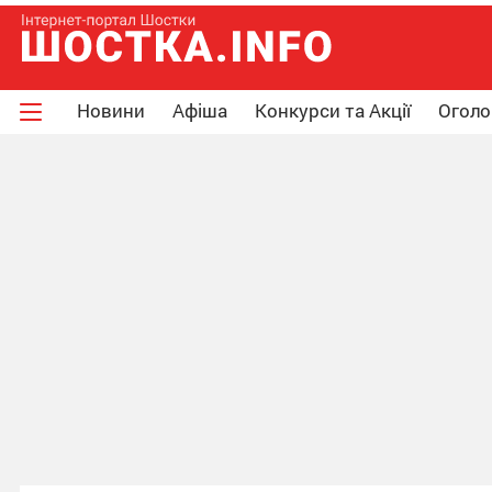
Новини
Афіша
Конкурси та Акції
Огол