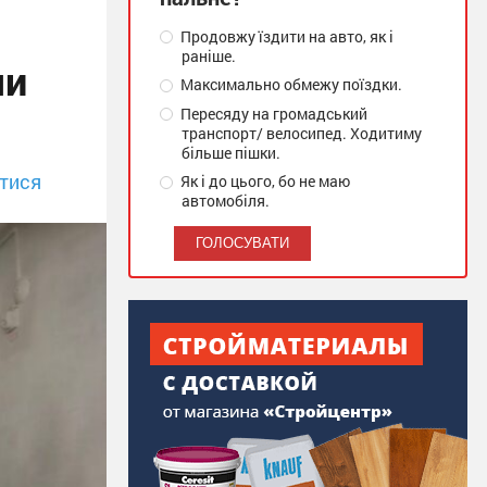
Продовжу їздити на авто, як і
раніше.
ми
Максимально обмежу поїздки.
Пересяду на громадський
транспорт/ велосипед. Ходитиму
більше пішки.
тися
Як і до цього, бо не маю
автомобіля.