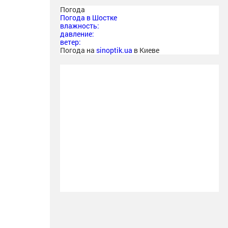
Погода
Погода в
Шостке
влажность:
давление:
ветер:
Погода на
sinoptik.ua
в Киеве