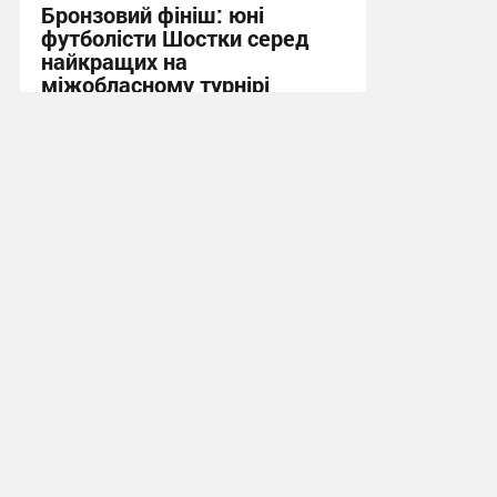
Бронзовий фініш: юні
футболісти Шостки серед
найкращих на
міжобласному турнірі
11:57, 4.08.2026