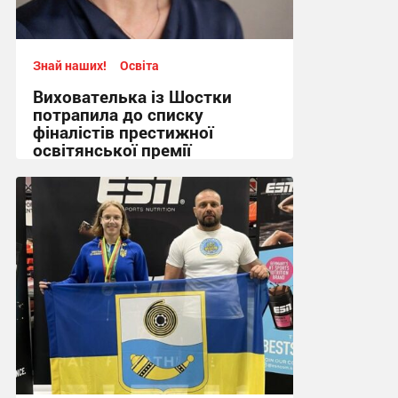
Знай наших!
Освіта
Вихователька із Шостки
потрапила до списку
фіналістів престижної
освітянської премії
14:12 вчора