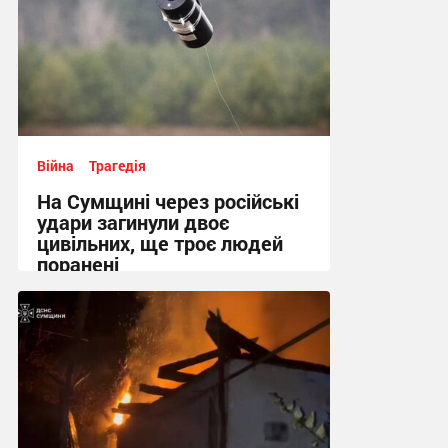
Війна
Трагедія
На Сумщині через російські
удари загинули двоє
цивільних, ще троє людей
поранені
14:12 вчора