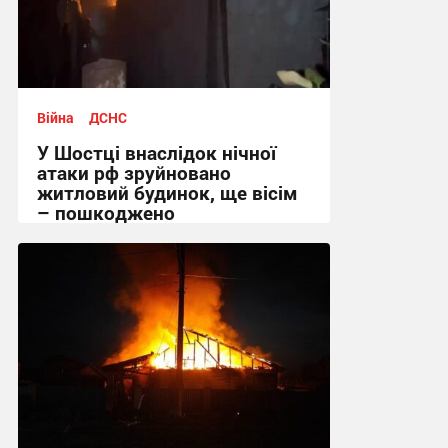
Війна
ДСНС
У Шостці внаслідок нічної
атаки рф зруйновано
житловий будинок, ще вісім
– пошкоджено
09:26 вчора