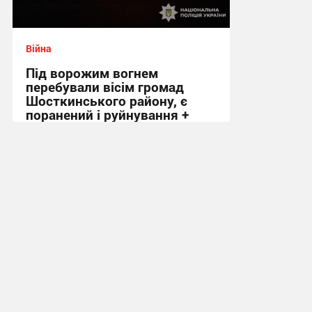
Війна
Під ворожим вогнем
перебували вісім громад
Шосткинського району, є
поранений і руйнування +
Фото
09:12 вчора