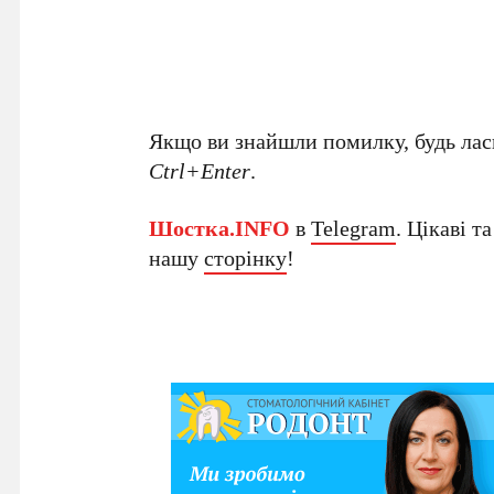
Якщо ви знайшли помилку, будь ласк
Ctrl+Enter
.
Шостка.INFO
в
Telegram
. Цікаві т
нашу
сторінку
!