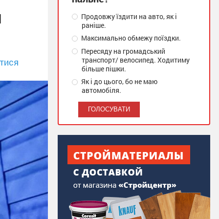
и
Продовжу їздити на авто, як і
раніше.
Максимально обмежу поїздки.
Пересяду на громадський
транспорт/ велосипед. Ходитиму
тися
більше пішки.
Як і до цього, бо не маю
автомобіля.