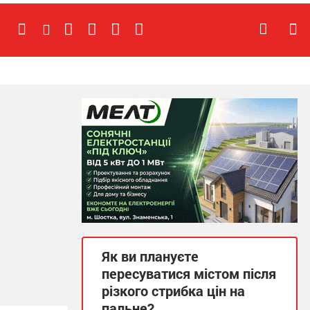
Як ви плануєте
пересуватися містом після
різкого стрибка цін на
пальне?