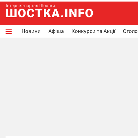
Новини
Афіша
Конкурси та Акції
Огол