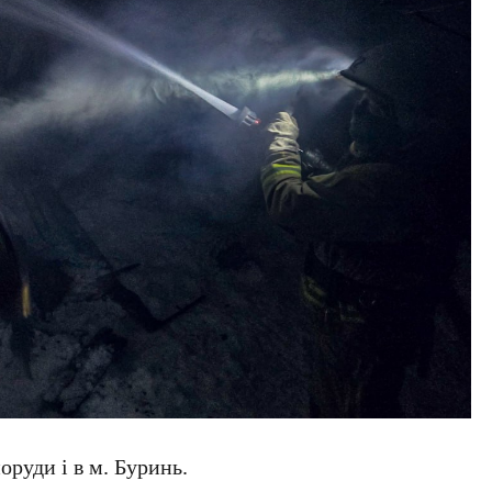
оруди і в м. Буринь.