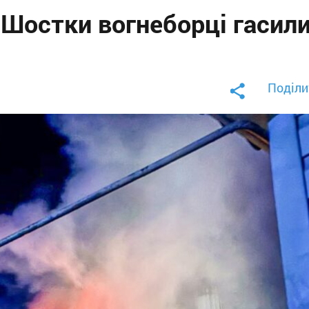
 Шостки вогнеборці гасил
Поділи