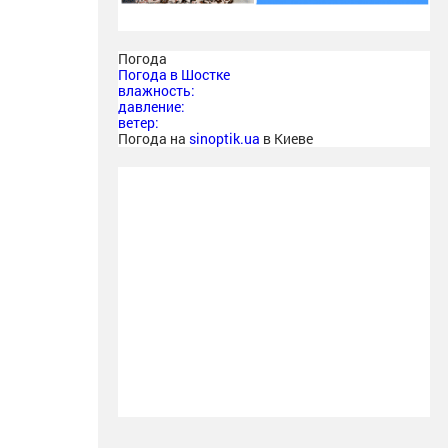
Погода
Погода в
Шостке
влажность:
давление:
ветер:
Погода на
sinoptik.ua
в Киеве