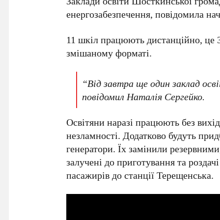
Заклади освіти Шосткинської гром
енергозабезпечення, повідомила на
11 шкіл працюють дистанційно, це 3
змішаному форматі.
“Від завтра ще один заклад осв
повідомил Наталія Сергейко.
Освітяни наразі працюють без вихід
незламності. Додатково будуть прид
генератори. Їх замінили резервними
залучені до приготування та роздач
пасажирів до станції Терещенська.