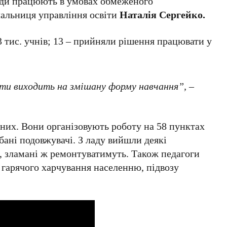
ади працюють в умовах обмеженого
чальниця управління освіти
Наталія Сергейко.
 тис. учнів; 13 – прийняли рішення працювати у
іти виходить на змішану форму навчання”, –
них. Вони організовують роботу на 58 пунктах
бані подовжувачі. З ладу вийшли деякі
, зламані ж ремонтуватимуть. Також педагоги
і гарячого харчування населенню, підвозу