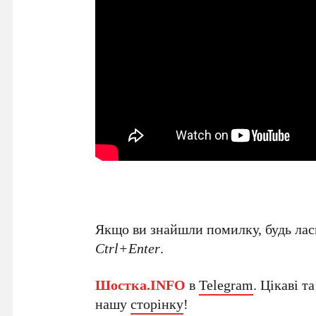
Якщо ви знайшли помилку, будь ласк
Ctrl+Enter
.
Шостка.INFO
в
Telegram
. Цікаві т
нашу
сторінку
!