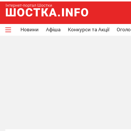
Новини
Афіша
Конкурси та Акції
Огол