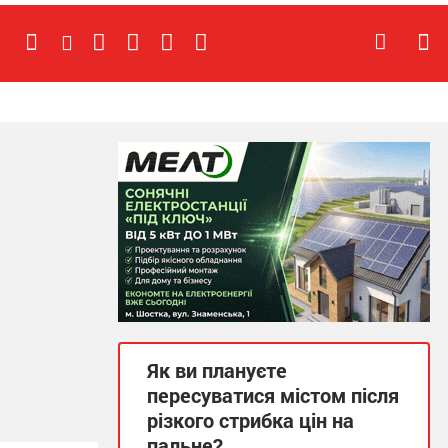
Як ви плануєте
пересуватися містом після
різкого стрибка цін на
пальне?