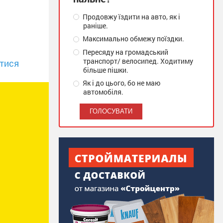
Продовжу їздити на авто, як і
раніше.
Максимально обмежу поїздки.
Пересяду на громадський
транспорт/ велосипед. Ходитиму
тися
більше пішки.
Як і до цього, бо не маю
автомобіля.