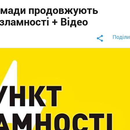
ромади продовжують
зламності + Відео
Поділи