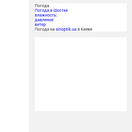
Погода
Погода в
Шостке
влажность:
давление:
ветер:
Погода на
sinoptik.ua
в Киеве