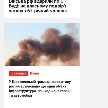
Війська рф вдарили по С.-
Буді: на власному подвір’ї
загинув 67-річний чоловік
21:31 вчора
Важливо
Війна
У Шосткинській громаді через атаку
росіян зруйновано ще один об’єкт
інфраструктури, пошкоджено гаражі
та автомобілі